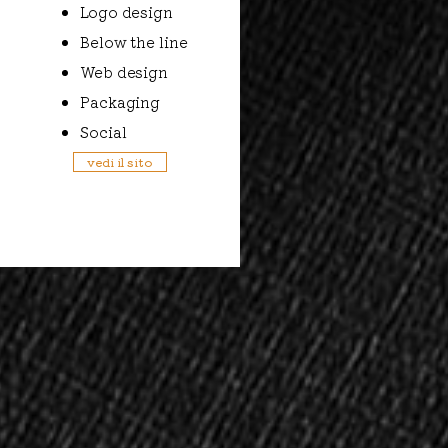
Logo design
Below the line
Web design
Packaging
Social
vedi il sito