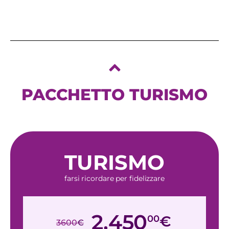
PACCHETTO TURISMO
TURISMO
farsi ricordare per fidelizzare
2.450
00
€
3600
€