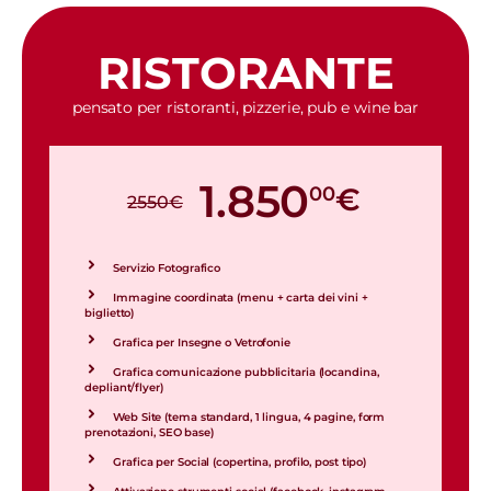
RISTORANTE
pensato per ristoranti, pizzerie, pub e wine bar
1.850
00
€
2550
€
Servizio Fotografico
Immagine coordinata (menu + carta dei vini +
biglietto)
Grafica per Insegne o Vetrofonie
Grafica comunicazione pubblicitaria (locandina,
depliant/flyer)
Web Site (tema standard, 1 lingua, 4 pagine, form
prenotazioni, SEO base)
Grafica per Social (copertina, profilo, post tipo)