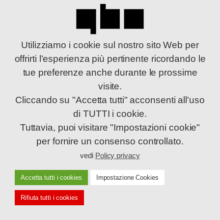
pacchetto sarà
possibile
muovere i primi
Utilizziamo i cookie sul nostro sito Web per
offrirti l'esperienza più pertinente ricordando le
passi nel mondo
tue preferenze anche durante le prossime
dell’e-commerce
visite.
ad un costo
Cliccando su "Accetta tutti" acconsenti all'uso
contenuto. Sarà
di TUTTI i cookie.
sempre possibile
Tuttavia, puoi visitare "Impostazioni cookie"
per fornire un consenso controllato.
upgradare la
vedi
Policy privacy
vetrina per
trasformarla in
Accetta tutti i cookies
Impostazione Cookies
un vero e proprio
Rifiuta tutti i cookies
e-commerce a