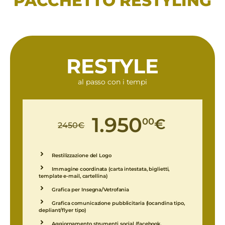
PACCHETTO RESTYLING
RESTYLE
al passo con i tempi
1.950
00
€
2450
€
Restilizzazione del Logo
Immagine coordinata (carta intestata, biglietti,
template e-mail, cartellina)
Grafica per Insegna/Vetrofania
Grafica comunicazione pubblicitaria (locandina tipo,
depliant/flyer tipo)
Aggiornamento strumenti social (facebook,