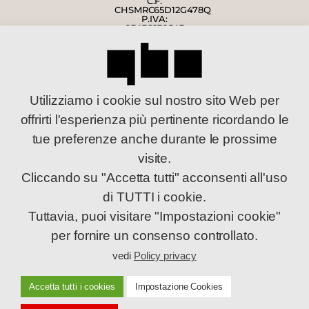
C.F.
CHSMRC65D12G478Q
P.IVA:
03436930543
C.F.
NTNNDR65P04I921D
P.IVA:
03453520540
MENU
Utilizziamo i cookie sul nostro sito Web per
home
offrirti l'esperienza più pertinente ricordando le
privacy policy
tue preferenze anche durante le prossime
credits
visite.
contacts
Cliccando su "Accetta tutti" acconsenti all'uso
SOCIAL
di TUTTI i cookie.
Tuttavia, puoi visitare "Impostazioni cookie"
per fornire un consenso controllato.
vedi
Policy privacy
Accetta tutti i cookies
Impostazione Cookies