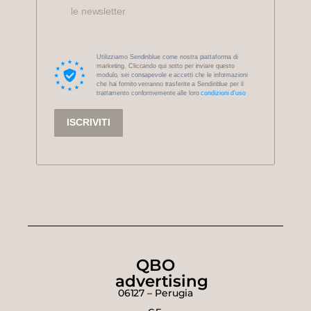
le newsletter
Utilizziamo Sendinblue come nostra piattaforma di
marketing. Cliccando qui sotto per inviare questo
modulo, sei consapevole e accetti che le informazioni
che hai fornito verranno trasferite a Sendinblue per il
trattamento conformemente alle loro
condizioni d'uso
ISCRIVITI
QBO
advertising
06127 – Perugia